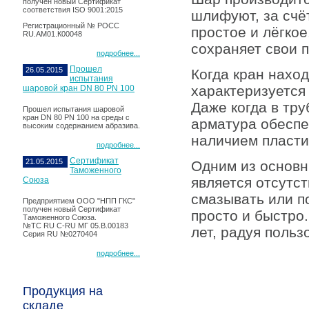
получен новый Сертификат
соответствия ISO 9001:2015
шлифуют, за счё
Регистрационный № РОСС
простое и лёгкое
RU.АМ01.К00048
сохраняет свои 
подробнее...
Прошел
26.05.2015
Когда кран нахо
испытания
характеризуется
шаровой кран DN 80 PN 100
Даже когда в тр
Прошел испытания шаровой
кран DN 80 PN 100 на среды с
арматура обеспе
высоким содержанием абразива.
наличием пласти
подробнее...
Сертификат
21.05.2015
Одним из основн
Таможенного
является отсутс
Союза
смазывать или п
Предприятием ООО "НПП ГКС"
получен новый Сертификат
просто и быстро
Таможенного Союза.
№ТС RU C-RU МГ 05.В.00183
лет, радуя польз
Серия RU №0270404
подробнее...
Продукция на
складе