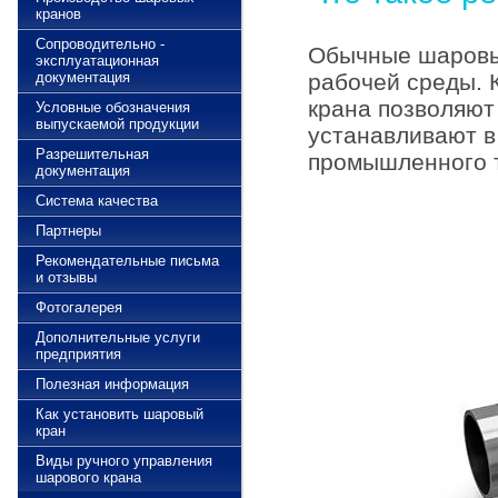
кранов
Сопроводительно -
Обычные шаровые
эксплуатационная
документация
рабочей среды. 
крана позволяют
Условные обозначения
выпускаемой продукции
устанавливают в
Разрешительная
промышленного 
документация
Система качества
Партнеры
Рекомендательные письма
и отзывы
Фотогалерея
Дополнительные услуги
предприятия
Полезная информация
Как установить шаровый
кран
Виды ручного управления
шарового крана