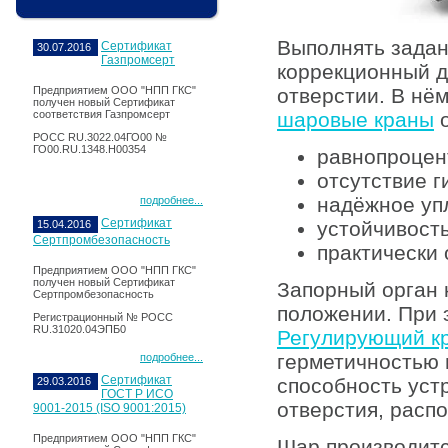
Выполнять задан
Сертификат
30.07.2016
Газпромсерт
коррекционный д
Предприятием ООО "НПП ГКС"
отверстии. В нё
получен новый Сертификат
соответствия Газпромсерт
шаровые краны
о
РОСС RU.3022.04ГО00 №
ГО00.RU.1348.Н00354
равнопроцен
отсутствие 
надёжное уп
подробнее...
Сертификат
устойчивость
15.04.2016
Сертпромбезопасность
практически 
Предприятием ООО "НПП ГКС"
получен новый Сертификат
Запорный орган 
Сертпромбезопасность
положении. При 
Регистрационный № РОСС
RU.31020.04ЭПБ0
Регулирующий к
герметичностью 
подробнее...
Сертификат
способность уст
29.03.2016
ГОСТ Р ИСО
отверстия, расп
9001-2015 (ISO 9001:2015)
Предприятием ООО "НПП ГКС"
Шар производитс